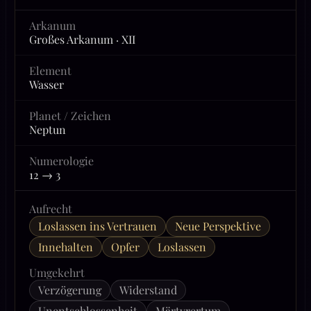
Arkanum
Großes Arkanum · XII
Element
Wasser
Planet / Zeichen
Neptun
Numerologie
12 → 3
Aufrecht
Loslassen ins Vertrauen
Neue Perspektive
Innehalten
Opfer
Loslassen
Umgekehrt
Verzögerung
Widerstand
Unentschlossenheit
Märtyrertum