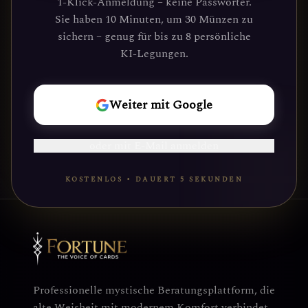
1-Klick-Anmeldung – keine Passwörter.
Führung durch unsere Plattform
Sie haben 10 Minuten, um 30 Münzen zu
gefunden haben. Deine kosmische Reise
sichern – genug für bis zu 8 persönliche
wartet.
KI-Legungen.
REISE
Weiter mit Google
BEGINNEN
oder mit E-Mail anmelden
KOSTENLOS • DAUERT 5 SEKUNDEN
Professionelle mystische Beratungsplattform, die
alte Weisheit mit modernem Komfort verbindet.