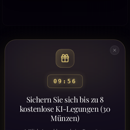
09:53
Bereit, deinen Weg zu
Sichern Sie sich bis zu 8
entdecken?
kostenlose KI-Legungen (30
Münzen)
Schließe dich Tausenden von
Suchenden an, die Klarheit und