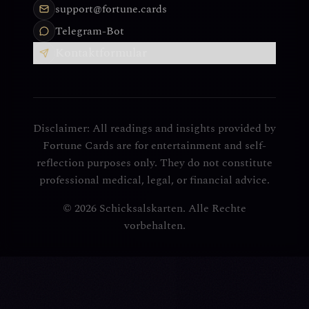
support@fortune.cards
Telegram-Bot
Kontaktformular
Disclaimer: All readings and insights provided by
Fortune Cards are for entertainment and self-
reflection purposes only. They do not constitute
professional medical, legal, or financial advice.
© 2026 Schicksalskarten. Alle Rechte
vorbehalten.