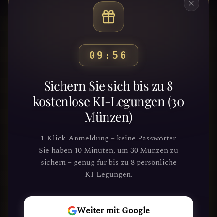
09:53
Bereit, deinen Weg zu
Sichern Sie sich bis zu 8
entdecken?
kostenlose KI-Legungen (30
Münzen)
Schließe dich Tausenden von
Suchenden an, die Klarheit und
1-Klick-Anmeldung – keine Passwörter.
Führung durch unsere Plattform
Sie haben 10 Minuten, um 30 Münzen zu
gefunden haben. Deine kosmische Reise
sichern – genug für bis zu 8 persönliche
wartet.
KI-Legungen.
REISE
Weiter mit Google