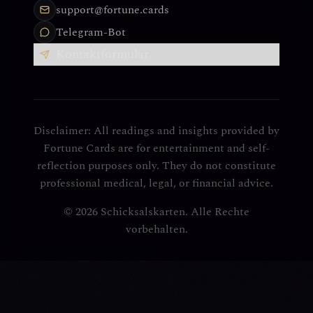
support@fortune.cards
Telegram-Bot
Kontaktformular
Disclaimer: All readings and insights provided by
Fortune Cards are for entertainment and self-
reflection purposes only. They do not constitute
professional medical, legal, or financial advice.
© 2026 Schicksalskarten. Alle Rechte
vorbehalten.