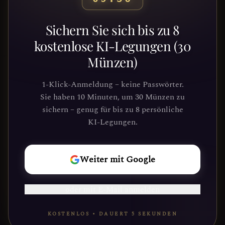
Bereit, deinen Weg zu
Sichern Sie sich bis zu 8
entdecken?
kostenlose KI-Legungen (30
Münzen)
Schließe dich Tausenden von
Suchenden an, die Klarheit und
1-Klick-Anmeldung – keine Passwörter.
Führung durch unsere Plattform
Sie haben 10 Minuten, um 30 Münzen zu
gefunden haben. Deine kosmische Reise
sichern – genug für bis zu 8 persönliche
wartet.
KI-Legungen.
REISE
Weiter mit Google
BEGINNEN
oder mit E-Mail anmelden
KOSTENLOS • DAUERT 5 SEKUNDEN