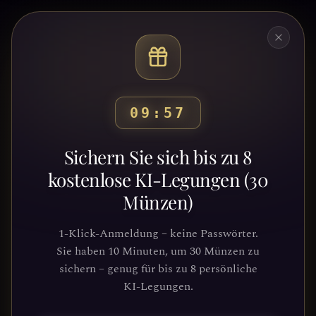
09:53
Bereit, deinen Weg zu
Sichern Sie sich bis zu 8
entdecken?
kostenlose KI-Legungen (30
Münzen)
Schließe dich Tausenden von
Suchenden an, die Klarheit und
1-Klick-Anmeldung – keine Passwörter.
Führung durch unsere Plattform
Sie haben 10 Minuten, um 30 Münzen zu
gefunden haben. Deine kosmische Reise
sichern – genug für bis zu 8 persönliche
wartet.
KI-Legungen.