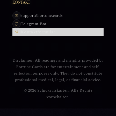
KONTAKT
support@fortune.cards
Telegram-Bot
Kontaktformular
Disclaimer: All readings and insights provided by
Fortune Cards are for entertainment and self-
reflection purposes only. They do not constitute
professional medical, legal, or financial advice.
© 2026 Schicksalskarten. Alle Rechte
vorbehalten.