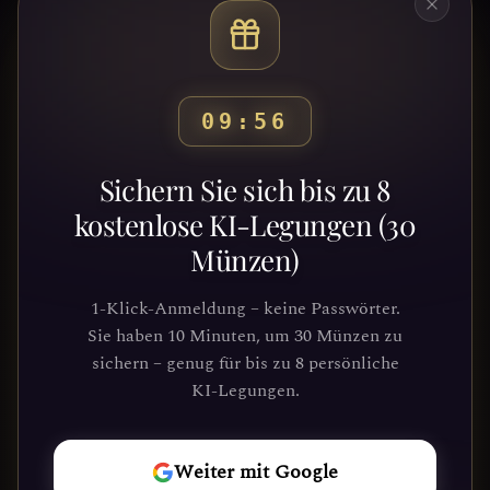
09:53
Bereit, deinen Weg zu
Sichern Sie sich bis zu 8
entdecken?
kostenlose KI-Legungen (30
Münzen)
Schließe dich Tausenden von
Suchenden an, die Klarheit und
1-Klick-Anmeldung – keine Passwörter.
Führung durch unsere Plattform
Sie haben 10 Minuten, um 30 Münzen zu
gefunden haben. Deine kosmische Reise
sichern – genug für bis zu 8 persönliche
wartet.
KI-Legungen.
REISE
Weiter mit Google
BEGINNEN