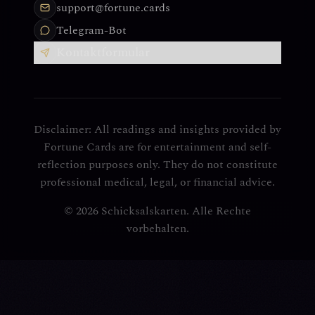
support@fortune.cards
Telegram-Bot
Kontaktformular
Disclaimer: All readings and insights provided by
Fortune Cards are for entertainment and self-
reflection purposes only. They do not constitute
professional medical, legal, or financial advice.
© 2026 Schicksalskarten. Alle Rechte
vorbehalten.