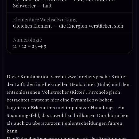
Schwerter — Luft
Elementare Wechselwirkung
Gleiches Element — die Energien verstärken sich
Numerologie
11 + 12 = 23 → 5
Diese Kombination vereint zwei archetypische Kräfte
der Luft:
den intellektuellen Beobachter
(Bube) und
den
entschlossenen Vollstrecker
(Ritter). Psychologisch
betrachtet entsteht hier eine Dynamik zwischen
kognitiver Erkenntnis und impulsiver Handlung
– ein
Spannungsfeld, das sowohl zu brillanten Durchbrüchen
als auch zu überstürzten Fehlentscheidungen führen
kann.
Der Bube der Schwerter repräsentiert
das Stadium der