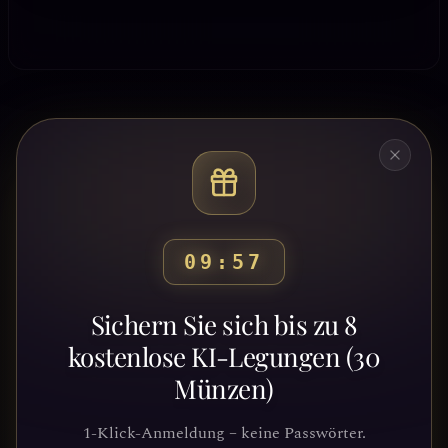
09:53
Bereit, deinen Weg zu
Sichern Sie sich bis zu 8
entdecken?
kostenlose KI-Legungen (30
Münzen)
Schließe dich Tausenden von
Suchenden an, die Klarheit und
1-Klick-Anmeldung – keine Passwörter.
Führung durch unsere Plattform