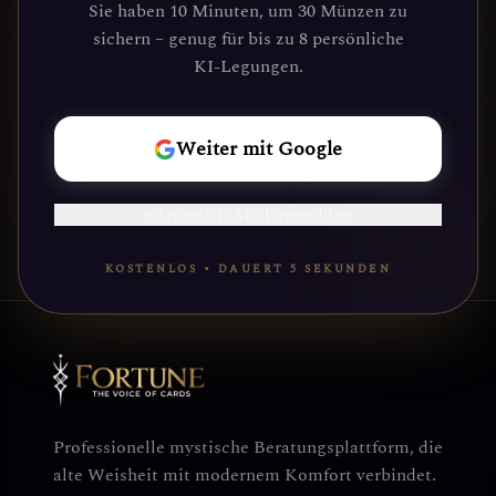
Sie haben 10 Minuten, um 30 Münzen zu
gefunden haben. Deine kosmische Reise
sichern – genug für bis zu 8 persönliche
wartet.
KI-Legungen.
REISE
Weiter mit Google
BEGINNEN
oder mit E-Mail anmelden
KOSTENLOS • DAUERT 5 SEKUNDEN
Professionelle mystische Beratungsplattform, die
alte Weisheit mit modernem Komfort verbindet.