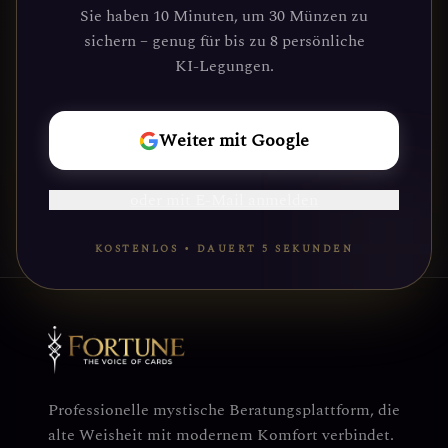
Führung durch unsere Plattform
Sie haben 10 Minuten, um 30 Münzen zu
gefunden haben. Deine kosmische Reise
sichern – genug für bis zu 8 persönliche
wartet.
KI-Legungen.
REISE
Weiter mit Google
BEGINNEN
oder mit E-Mail anmelden
KOSTENLOS • DAUERT 5 SEKUNDEN
Professionelle mystische Beratungsplattform, die
alte Weisheit mit modernem Komfort verbindet.