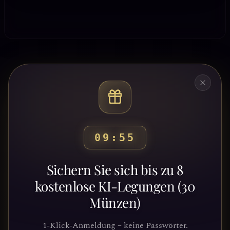
09:53
Bereit, deinen Weg zu
Sichern Sie sich bis zu 8
entdecken?
kostenlose KI-Legungen (30
Münzen)
Schließe dich Tausenden von
Suchenden an, die Klarheit und
1-Klick-Anmeldung – keine Passwörter.