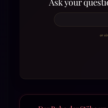
Ask your questi
or si