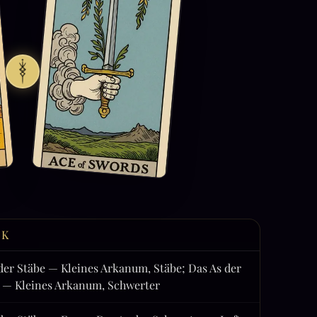
CK
der Stäbe — Kleines Arkanum, Stäbe; Das As der
 — Kleines Arkanum, Schwerter