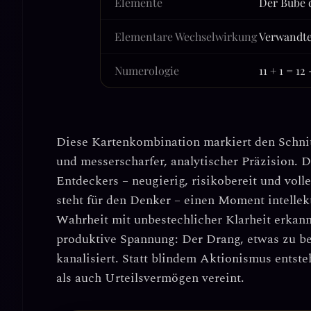
Elemente
Der Bube 
Elementare Wechselwirkung
Verwandte
Numerologie
11 + 1 = 12
Diese Kartenkombination markiert den Schn
und messerscharfer, analytischer Präzision. 
Entdeckers
– neugierig, risikobereit und voll
steht für den
Denker
– einen Moment intellekt
Wahrheit mit unbestechlicher Klarheit erkannt
produktive Spannung: Der Drang, etwas zu be
kanalisiert. Statt blindem Aktionismus entste
als auch Urteilsvermögen vereint.