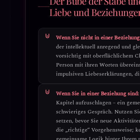
Der Bube der Stäbe un
Liebe und Beziehunge
Wenn Sie nicht in einer Beziehung
der intellektuell anregend und gle
vorsichtig mit oberflächlichem 
Person mit ihren Worten überei
impulsiven Liebeserklärungen, di
Wenn Sie in einer Beziehung sind:
Kapitel aufzuschlagen – ein geme
schwieriges Gespräch.
Nutzen Si
setzen, bevor Sie neue Aktivität
die „richtige“ Vorgehensweise; ko
gemeinsame Logik hinter Ihrem n