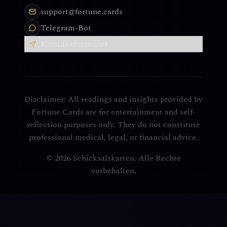
support@fortune.cards
Telegram-Bot
Kontaktformular
Disclaimer: All readings and insights provided by
Fortune Cards are for entertainment and self-
reflection purposes only. They do not constitute
professional medical, legal, or financial advice.
© 2026 Schicksalskarten. Alle Rechte
vorbehalten.