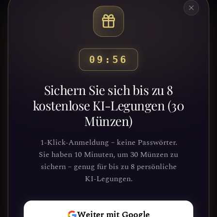
09:53
Bereit, deinen Weg zu
Sichern Sie sich bis zu 8
entdecken?
kostenlose KI-Legungen (30
Münzen)
Schließe dich Tausenden von
Suchenden an, die Klarheit und
1-Klick-Anmeldung – keine Passwörter.
Führung durch unsere Plattform
Sie haben 10 Minuten, um 30 Münzen zu
gefunden haben. Deine kosmische Reise
sichern – genug für bis zu 8 persönliche
wartet.
KI-Legungen.
REISE
Weiter mit Google