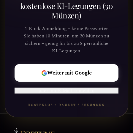
entdecken?
kostenlose KI-Legungen (30
Münzen)
Schließe dich Tausenden von
Suchenden an, die Klarheit und
1-Klick-Anmeldung – keine Passwörter.
Führung durch unsere Plattform
Sie haben 10 Minuten, um 30 Münzen zu
gefunden haben. Deine kosmische Reise
sichern – genug für bis zu 8 persönliche
wartet.
KI-Legungen.
REISE
Weiter mit Google
BEGINNEN
oder mit E-Mail anmelden
KOSTENLOS • DAUERT 5 SEKUNDEN