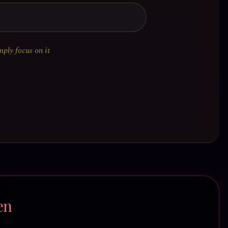
mply focus on it
en