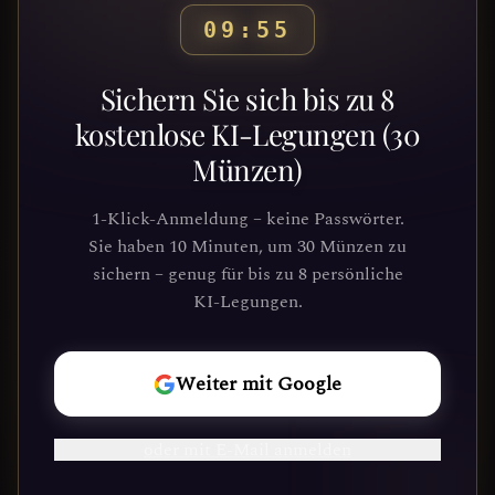
09:53
Bereit, deinen Weg zu
Sichern Sie sich bis zu 8
entdecken?
kostenlose KI-Legungen (30
Münzen)
Schließe dich Tausenden von
Suchenden an, die Klarheit und
1-Klick-Anmeldung – keine Passwörter.
Führung durch unsere Plattform
Sie haben 10 Minuten, um 30 Münzen zu
gefunden haben. Deine kosmische Reise
sichern – genug für bis zu 8 persönliche
wartet.
KI-Legungen.
REISE
Weiter mit Google
BEGINNEN
oder mit E-Mail anmelden