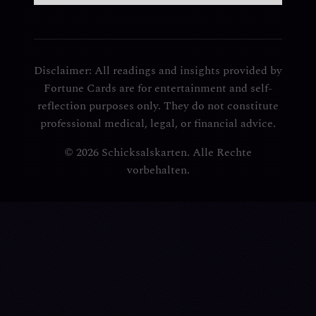
Disclaimer: All readings and insights provided by
Fortune Cards are for entertainment and self-
reflection purposes only. They do not constitute
professional medical, legal, or financial advice.
© 2026 Schicksalskarten. Alle Rechte
vorbehalten.