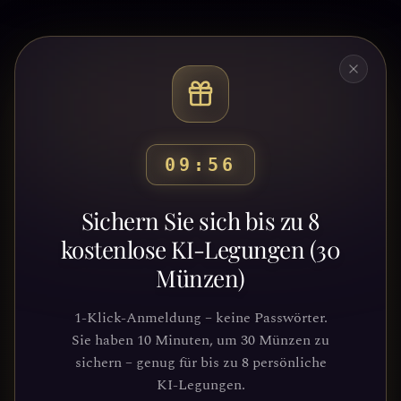
09:53
Bereit, deinen Weg zu
Sichern Sie sich bis zu 8
entdecken?
kostenlose KI-Legungen (30
Münzen)
Schließe dich Tausenden von
Suchenden an, die Klarheit und
1-Klick-Anmeldung – keine Passwörter.
Führung durch unsere Plattform
Sie haben 10 Minuten, um 30 Münzen zu
gefunden haben. Deine kosmische Reise
sichern – genug für bis zu 8 persönliche
wartet.
KI-Legungen.