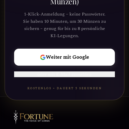
Münzen)
Schließe dich Tausenden von
Suchenden an, die Klarheit und
1-Klick-Anmeldung – keine Passwörter.
Führung durch unsere Plattform
Sie haben 10 Minuten, um 30 Münzen zu
gefunden haben. Deine kosmische Reise
sichern – genug für bis zu 8 persönliche
wartet.
KI-Legungen.
REISE
Weiter mit Google
BEGINNEN
oder mit E-Mail anmelden
KOSTENLOS • DAUERT 5 SEKUNDEN