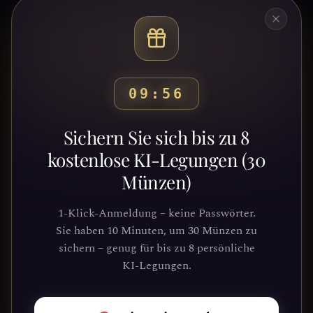
09:52
Bereit, deinen Weg zu
Sichern Sie sich bis zu 8
entdecken?
kostenlose KI-Legungen (30
Münzen)
Schließe dich Tausenden von
Suchenden an, die Klarheit und
1-Klick-Anmeldung – keine Passwörter.
Führung durch unsere Plattform
Sie haben 10 Minuten, um 30 Münzen zu
gefunden haben. Deine kosmische Reise
sichern – genug für bis zu 8 persönliche
wartet.
KI-Legungen.