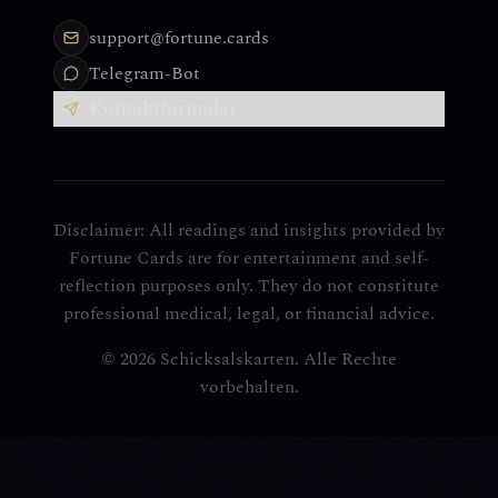
support@fortune.cards
Telegram-Bot
Kontaktformular
Disclaimer: All readings and insights provided by
Fortune Cards are for entertainment and self-
reflection purposes only. They do not constitute
professional medical, legal, or financial advice.
© 2026 Schicksalskarten. Alle Rechte
vorbehalten.