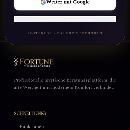
REISE
Weiter mit Google
BEGINNEN
oder mit E-Mail anmelden
KOSTENLOS • DAUERT 5 SEKUNDEN
Professionelle mystische Beratungsplattform, die
alte Weisheit mit modernem Komfort verbindet.
SCHNELLLINKS
Funktionen