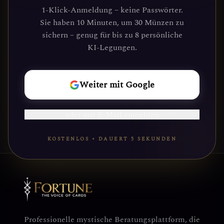
Suchenden an, die Klarheit und
1-Klick-Anmeldung – keine Passwörter.
Führung durch unsere Plattform
Sie haben 10 Minuten, um 30 Münzen zu
gefunden haben. Deine kosmische Reise
sichern – genug für bis zu 8 persönliche
wartet.
KI-Legungen.
REISE
Weiter mit Google
BEGINNEN
oder mit E-Mail anmelden
KOSTENLOS • DAUERT 5 SEKUNDEN
Professionelle mystische Beratungsplattform, die