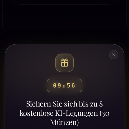
09:52
Bereit, deinen Weg zu
Sichern Sie sich bis zu 8
entdecken?
kostenlose KI-Legungen (30
Münzen)
Schließe dich Tausenden von