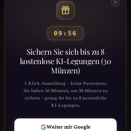
09:52
Bereit, deinen Weg zu
Sichern Sie sich bis zu 8
entdecken?
kostenlose KI-Legungen (30
Münzen)
Schließe dich Tausenden von
Suchenden an, die Klarheit und
1-Klick-Anmeldung – keine Passwörter.
Führung durch unsere Plattform
Sie haben 10 Minuten, um 30 Münzen zu
gefunden haben. Deine kosmische Reise
sichern – genug für bis zu 8 persönliche
wartet.
KI-Legungen.
REISE
Weiter mit Google