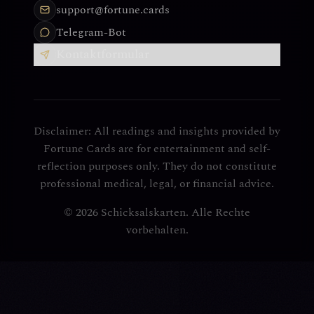
support@fortune.cards
Telegram-Bot
Kontaktformular
Disclaimer: All readings and insights provided by
Fortune Cards are for entertainment and self-
reflection purposes only. They do not constitute
professional medical, legal, or financial advice.
© 2026 Schicksalskarten. Alle Rechte
vorbehalten.