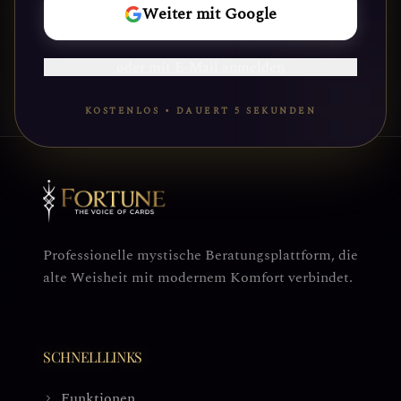
REISE
Weiter mit Google
BEGINNEN
oder mit E-Mail anmelden
KOSTENLOS • DAUERT 5 SEKUNDEN
Professionelle mystische Beratungsplattform, die
alte Weisheit mit modernem Komfort verbindet.
SCHNELLLINKS
Funktionen