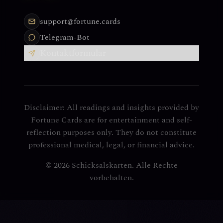
support@fortune.cards
Telegram-Bot
Kontaktformular
Disclaimer: All readings and insights provided by
Fortune Cards are for entertainment and self-
reflection purposes only. They do not constitute
professional medical, legal, or financial advice.
© 2026 Schicksalskarten. Alle Rechte
vorbehalten.