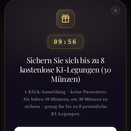
09:51
Bereit, deinen Weg zu
Sichern Sie sich bis zu 8
entdecken?
kostenlose KI-Legungen (30
Münzen)
Schließe dich Tausenden von
Suchenden an, die Klarheit und
1-Klick-Anmeldung – keine Passwörter.
Führung durch unsere Plattform
Sie haben 10 Minuten, um 30 Münzen zu
gefunden haben. Deine kosmische Reise
sichern – genug für bis zu 8 persönliche
wartet.
KI-Legungen.