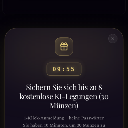
09:53
Bereit, deinen Weg zu
Sichern Sie sich bis zu 8
entdecken?
kostenlose KI-Legungen (30
Münzen)
Schließe dich Tausenden von
Suchenden an, die Klarheit und
1-Klick-Anmeldung – keine Passwörter.
Führung durch unsere Plattform
Sie haben 10 Minuten, um 30 Münzen zu