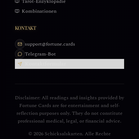
Tarot-Enzyklopädie
Kombinationen
KONTAKT
support@fortune.cards
Telegram-Bot
Kontaktformular
Disclaimer: All readings and insights provided by
Fortune Cards are for entertainment and self-
reflection purposes only. They do not constitute
professional medical, legal, or financial advice.
© 2026 Schicksalskarten. Alle Rechte