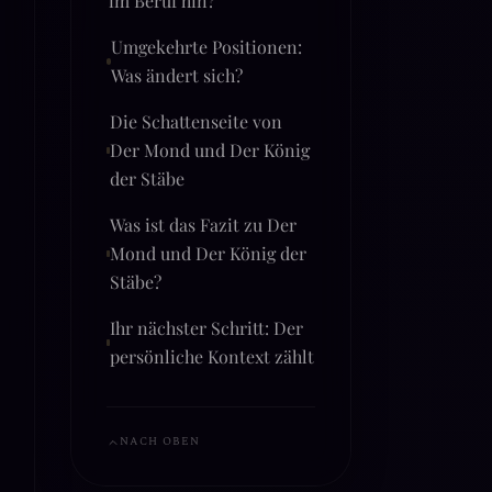
im Beruf hin?
Umgekehrte Positionen:
Was ändert sich?
Die Schattenseite von
Der Mond und Der König
der Stäbe
Was ist das Fazit zu Der
Mond und Der König der
Stäbe?
Ihr nächster Schritt: Der
persönliche Kontext zählt
NACH OBEN