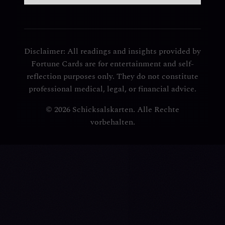
Disclaimer: All readings and insights provided by
Fortune Cards are for entertainment and self-
reflection purposes only. They do not constitute
professional medical, legal, or financial advice.
© 2026 Schicksalskarten. Alle Rechte
vorbehalten.