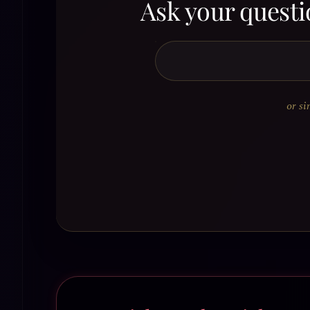
Ask your questi
or si