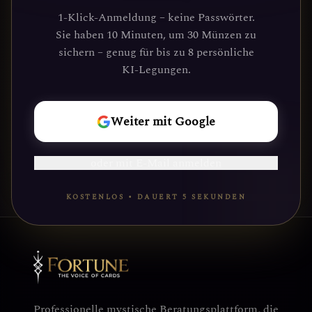
Suchenden an, die Klarheit und
1-Klick-Anmeldung – keine Passwörter.
Führung durch unsere Plattform
Sie haben 10 Minuten, um 30 Münzen zu
gefunden haben. Deine kosmische Reise
sichern – genug für bis zu 8 persönliche
wartet.
KI-Legungen.
REISE
Weiter mit Google
BEGINNEN
oder mit E-Mail anmelden
KOSTENLOS • DAUERT 5 SEKUNDEN
Professionelle mystische Beratungsplattform, die