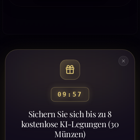
09:53
Bereit, deinen Weg zu
Sichern Sie sich bis zu 8
entdecken?
kostenlose KI-Legungen (30
Münzen)
Schließe dich Tausenden von