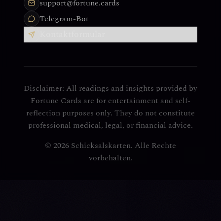
support@fortune.cards
Telegram-Bot
Kontaktformular
Disclaimer: All readings and insights provided by
Fortune Cards are for entertainment and self-
reflection purposes only. They do not constitute
professional medical, legal, or financial advice.
© 2026 Schicksalskarten. Alle Rechte
vorbehalten.