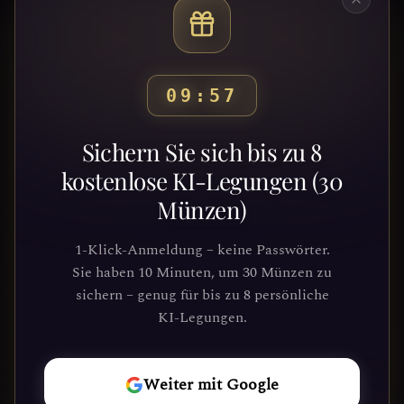
09:53
Bereit, deinen Weg zu
Sichern Sie sich bis zu 8
entdecken?
kostenlose KI-Legungen (30
Münzen)
Schließe dich Tausenden von
Suchenden an, die Klarheit und
1-Klick-Anmeldung – keine Passwörter.
Führung durch unsere Plattform
Sie haben 10 Minuten, um 30 Münzen zu
gefunden haben. Deine kosmische Reise
sichern – genug für bis zu 8 persönliche
wartet.
KI-Legungen.
REISE
Weiter mit Google
BEGINNEN