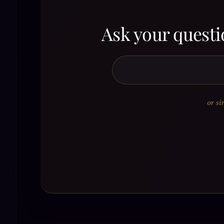
Ask your questi
or si