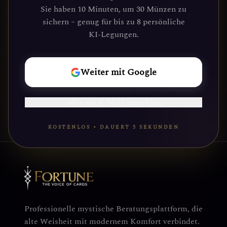
Führung durch unsere Plattform
Sie haben 10 Minuten, um 30 Münzen zu
gefunden haben. Deine kosmische Reise
sichern – genug für bis zu 8 persönliche
wartet.
KI-Legungen.
REISE
Weiter mit Google
BEGINNEN
oder mit E-Mail anmelden
KOSTENLOS • DAUERT 5 SEKUNDEN
Professionelle mystische Beratungsplattform, die
alte Weisheit mit modernem Komfort verbindet.