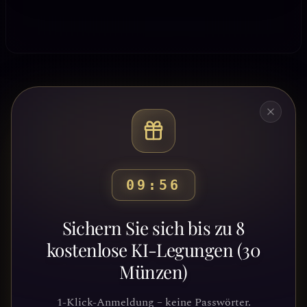
09:53
Bereit, deinen Weg zu
Sichern Sie sich bis zu 8
entdecken?
kostenlose KI-Legungen (30
Münzen)
Schließe dich Tausenden von
Suchenden an, die Klarheit und
1-Klick-Anmeldung – keine Passwörter.