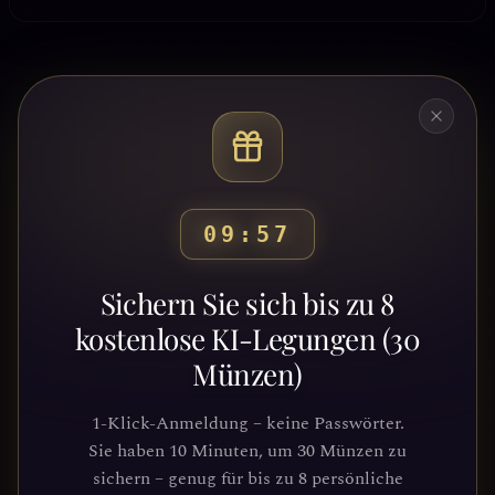
09:54
Bereit, deinen Weg zu
Sichern Sie sich bis zu 8
entdecken?
kostenlose KI-Legungen (30
Münzen)
Schließe dich Tausenden von
Suchenden an, die Klarheit und
1-Klick-Anmeldung – keine Passwörter.
Führung durch unsere Plattform
Sie haben 10 Minuten, um 30 Münzen zu
gefunden haben. Deine kosmische Reise
sichern – genug für bis zu 8 persönliche
wartet.