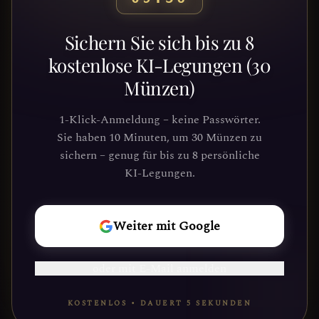
Bereit, deinen Weg zu
Sichern Sie sich bis zu 8
entdecken?
kostenlose KI-Legungen (30
Münzen)
Schließe dich Tausenden von
Suchenden an, die Klarheit und
1-Klick-Anmeldung – keine Passwörter.
Führung durch unsere Plattform
Sie haben 10 Minuten, um 30 Münzen zu
gefunden haben. Deine kosmische Reise
sichern – genug für bis zu 8 persönliche
wartet.
KI-Legungen.
REISE
Weiter mit Google
BEGINNEN
oder mit E-Mail anmelden
KOSTENLOS • DAUERT 5 SEKUNDEN