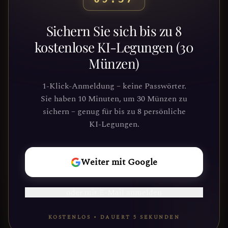
Bereit, deinen Weg zu
Sichern Sie sich bis zu 8
entdecken?
kostenlose KI-Legungen (30
Münzen)
Schließe dich Tausenden von
Suchenden an, die Klarheit und
1-Klick-Anmeldung – keine Passwörter.
Führung durch unsere Plattform
Sie haben 10 Minuten, um 30 Münzen zu
gefunden haben. Deine kosmische Reise
sichern – genug für bis zu 8 persönliche
wartet.
KI-Legungen.
REISE
Weiter mit Google
BEGINNEN
oder mit E-Mail anmelden
KOSTENLOS • DAUERT 5 SEKUNDEN