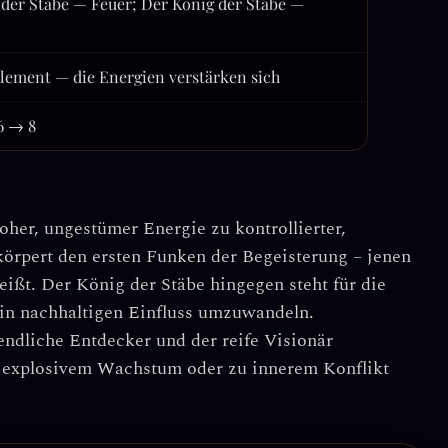
 der Stäbe — Feuer; Der König der Stäbe —
Element — die Energien verstärken sich
26 → 8
her, ungestümer Energie zu kontrollierter,
rkörpert den
ersten Funken der Begeisterung
– jenen
eißt. Der König der Stäbe hingegen steht für die
in nachhaltigen Einfluss umzuwandeln.
gendliche Entdecker und der reife Visionär
u explosivem Wachstum oder zu innerem Konflikt