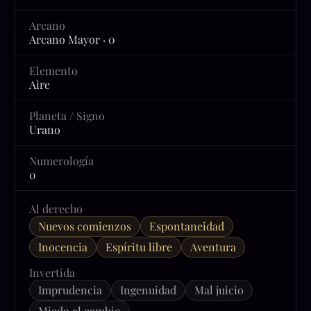
Arcano
Arcano Mayor · 0
Elemento
Aire
Planeta / Signo
Urano
Numerología
0
Al derecho
Nuevos comienzos
Espontaneidad
Inocencia
Espíritu libre
Aventura
Invertida
Imprudencia
Ingenuidad
Mal juicio
Miedo al cambio