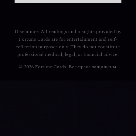
Disclaimer: All readings and insights provided by
Fortune Cards are for entertainment and self-
reflection purposes only. They do not constitute
professional medical, legal, or financial advice.
© 2026 Fortune Cards. Все права защищены.