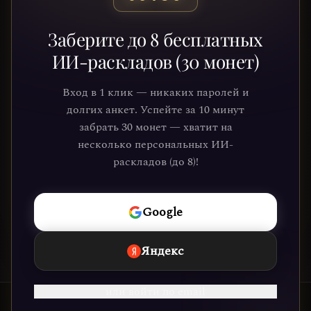
Готовы узнать свой
Заберите до 8 бесплатных
путь?
ИИ-раскладов (30 монет)
Присоединяйтесь к тысячам людей,
Вход в 1 клик — никаких паролей и
которые обрели ясность и понимание
долгих анкет. Успейте за 10 минут
через нашу платформу. Ваше
забрать 30 монет — хватит на
путешествие к себе уже ждёт.
несколько персональных ИИ-
раскладов (до 8)!
НАЧАТЬ
Google
Яндекс
или войти по email