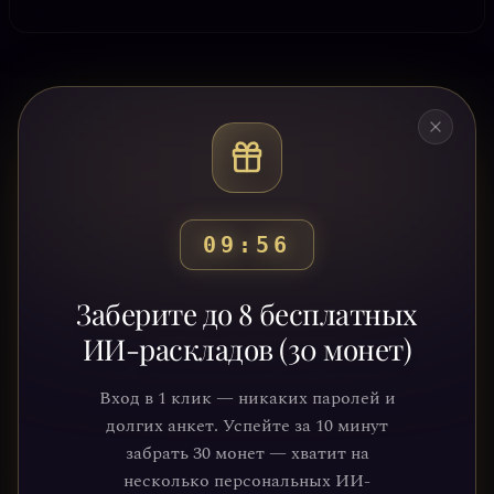
09:53
Готовы узнать свой
Заберите до 8 бесплатных
путь?
ИИ-раскладов (30 монет)
Присоединяйтесь к тысячам людей,
Вход в 1 клик — никаких паролей и
которые обрели ясность и понимание
долгих анкет. Успейте за 10 минут
через нашу платформу. Ваше
забрать 30 монет — хватит на
путешествие к себе уже ждёт.
несколько персональных ИИ-