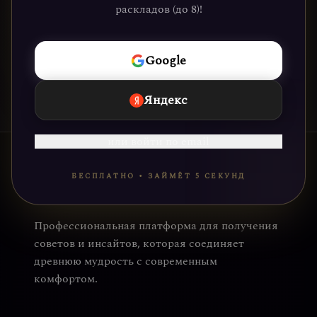
раскладов (до 8)!
НАЧАТЬ
Google
Яндекс
или войти по email
БЕСПЛАТНО • ЗАЙМЁТ 5 СЕКУНД
Профессиональная платформа для получения
советов и инсайтов, которая соединяет
древнюю мудрость с современным
комфортом.