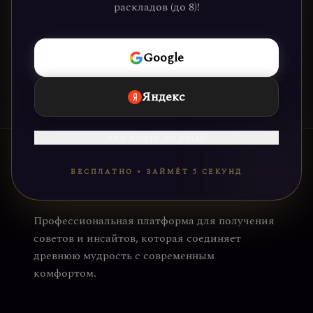
раскладов (до 8)!
НАЧАТЬ
Google
Яндекс
или войти по email
БЕСПЛАТНО • ЗАЙМЁТ 5 СЕКУНД
Профессиональная платформа для получения
советов и инсайтов, которая соединяет
древнюю мудрость с современным
комфортом.