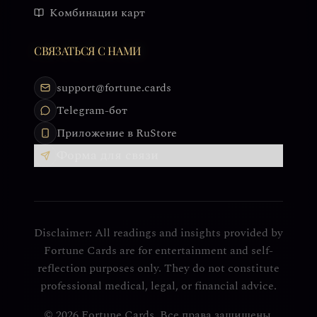
Комбинации карт
СВЯЗАТЬСЯ С НАМИ
support@fortune.cards
Telegram-бот
Приложение в RuStore
Форма для связи
Disclaimer: All readings and insights provided by
Fortune Cards are for entertainment and self-
reflection purposes only. They do not constitute
professional medical, legal, or financial advice.
© 2026 Fortune Cards. Все права защищены.