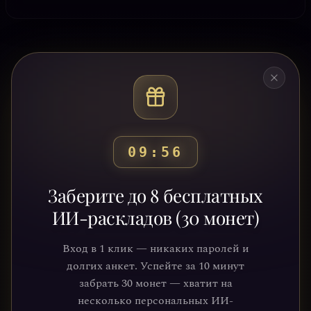
09:53
Готовы узнать свой
Заберите до 8 бесплатных
путь?
ИИ-раскладов (30 монет)
Присоединяйтесь к тысячам людей,
Вход в 1 клик — никаких паролей и
которые обрели ясность и понимание
долгих анкет. Успейте за 10 минут
через нашу платформу. Ваше
забрать 30 монет — хватит на
путешествие к себе уже ждёт.
несколько персональных ИИ-