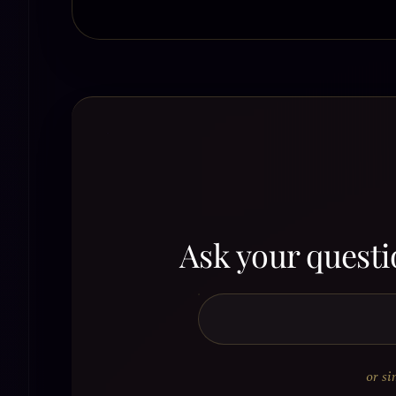
Ask your questi
or si