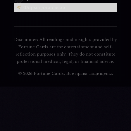
Форма для связи
Disclaimer: All readings and insights provided by
Fortune Cards are for entertainment and self-
reflection purposes only. They do not constitute
professional medical, legal, or financial advice.
© 2026 Fortune Cards. Все права защищены.