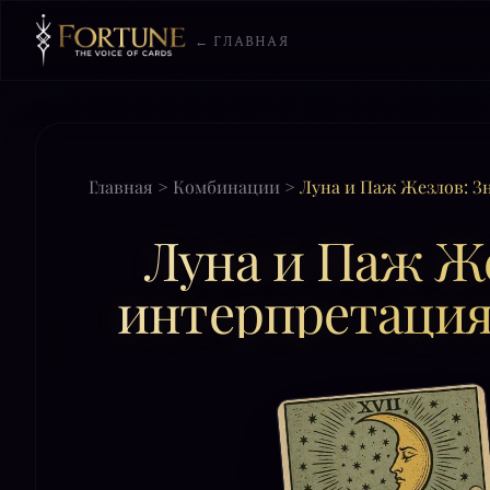
← ГЛАВНАЯ
Главная
>
Комбинации
>
Луна и Паж Жезлов: З
Луна и Паж Же
интерпретация