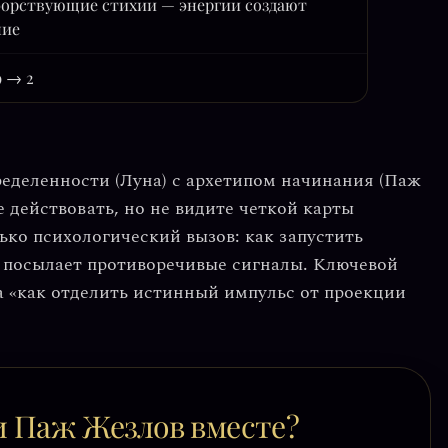
орствующие стихии — энергии создают
ние
9 → 2
ределенности
(Луна) с
архетипом начинания
(Паж
 действовать, но не видите четкой карты
лько
психологический вызов
: как запустить
и посылает противоречивые сигналы. Ключевой
 а «как отделить истинный импульс от проекции
и Паж Жезлов вместе?