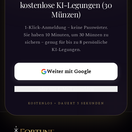
entdecken?
kostenlose KI-Legungen (30
Münzen)
Schließe dich Tausenden von
Suchenden an, die Klarheit und
1-Klick-Anmeldung – keine Passwörter.
Führung durch unsere Plattform
Sie haben 10 Minuten, um 30 Münzen zu
gefunden haben. Deine kosmische Reise
sichern – genug für bis zu 8 persönliche
wartet.
KI-Legungen.
REISE
Weiter mit Google
BEGINNEN
oder mit E-Mail anmelden
KOSTENLOS • DAUERT 5 SEKUNDEN