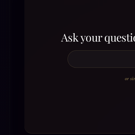
Ask your questi
or si