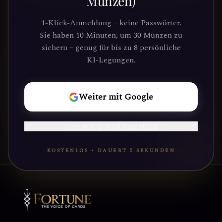
Münzen)
Schließe dich Tausenden von
Suchenden an, die Klarheit und
1-Klick-Anmeldung – keine Passwörter.
Führung durch unsere Plattform
Sie haben 10 Minuten, um 30 Münzen zu
gefunden haben. Deine kosmische Reise
sichern – genug für bis zu 8 persönliche
wartet.
KI-Legungen.
REISE
Weiter mit Google
BEGINNEN
oder mit E-Mail anmelden
KOSTENLOS • DAUERT 5 SEKUNDEN