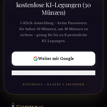
entdecken?
kostenlose KI-Legungen (30
Münzen)
Schließe dich Tausenden von
Suchenden an, die Klarheit und
1-Klick-Anmeldung – keine Passwörter.
Führung durch unsere Plattform
Sie haben 10 Minuten, um 30 Münzen zu
gefunden haben. Deine kosmische Reise
sichern – genug für bis zu 8 persönliche
wartet.
KI-Legungen.
REISE
Weiter mit Google
BEGINNEN
oder mit E-Mail anmelden
KOSTENLOS • DAUERT 5 SEKUNDEN