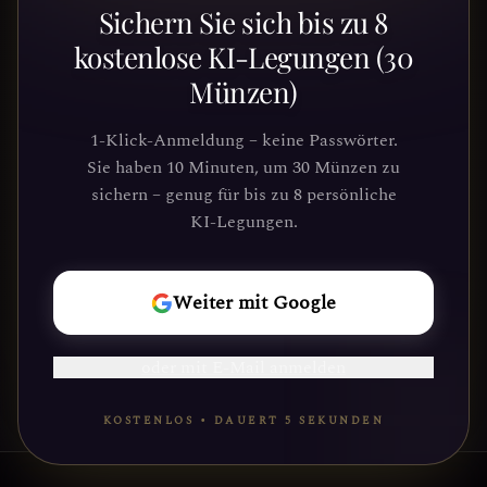
Bereit, deinen Weg zu
Sichern Sie sich bis zu 8
entdecken?
kostenlose KI-Legungen (30
Münzen)
Schließe dich Tausenden von
Suchenden an, die Klarheit und
1-Klick-Anmeldung – keine Passwörter.
Führung durch unsere Plattform
Sie haben 10 Minuten, um 30 Münzen zu
gefunden haben. Deine kosmische Reise
sichern – genug für bis zu 8 persönliche
wartet.
KI-Legungen.
REISE
Weiter mit Google
BEGINNEN
oder mit E-Mail anmelden
KOSTENLOS • DAUERT 5 SEKUNDEN