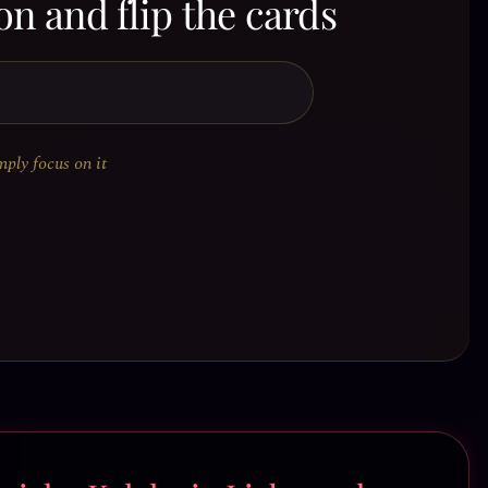
on and flip the cards
mply focus on it