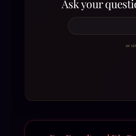
Ask your questi
or si