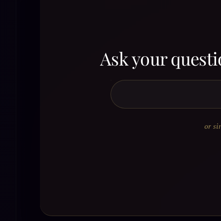
Ask your questi
or si