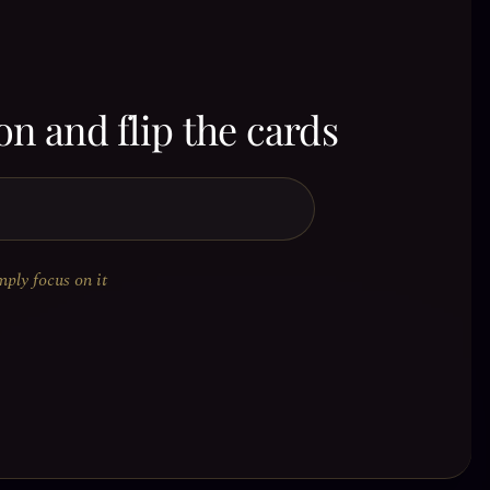
on and flip the cards
mply focus on it