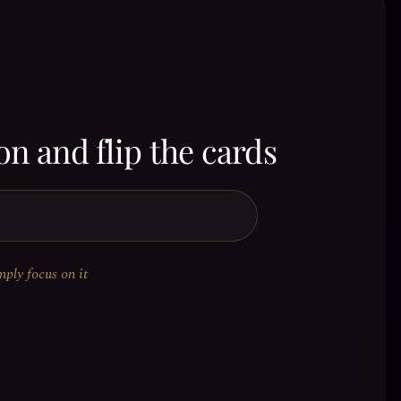
on and flip the cards
mply focus on it