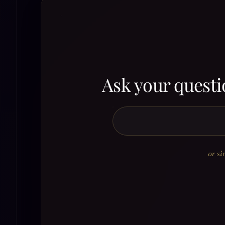
Ask your questi
or si