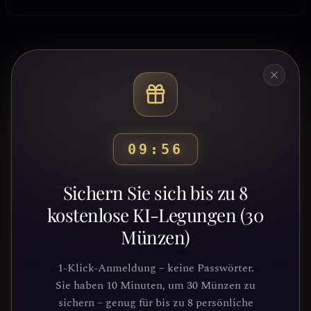
09:53
Bereit, deinen Weg zu
Sichern Sie sich bis zu 8
entdecken?
kostenlose KI-Legungen (30
Münzen)
Schließe dich Tausenden von
Suchenden an, die Klarheit und
1-Klick-Anmeldung – keine Passwörter.
Führung durch unsere Plattform
Sie haben 10 Minuten, um 30 Münzen zu
gefunden haben. Deine kosmische Reise
sichern – genug für bis zu 8 persönliche