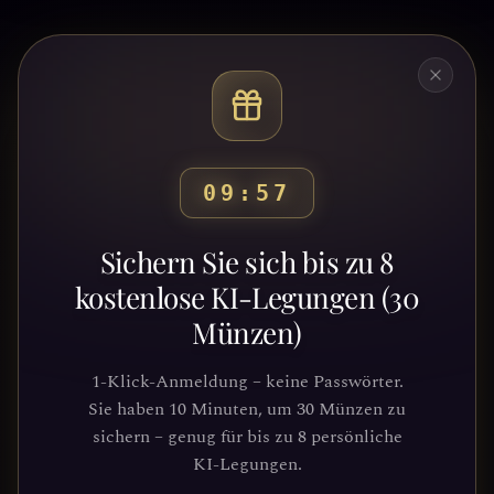
09:54
Bereit, deinen Weg zu
Sichern Sie sich bis zu 8
entdecken?
kostenlose KI-Legungen (30
Münzen)
Schließe dich Tausenden von
Suchenden an, die Klarheit und
1-Klick-Anmeldung – keine Passwörter.
Führung durch unsere Plattform
Sie haben 10 Minuten, um 30 Münzen zu
gefunden haben. Deine kosmische Reise
sichern – genug für bis zu 8 persönliche
wartet.
KI-Legungen.