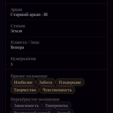
Аркан
Старший аркан · III
Стихия
Земля
Планета / Знак
Венера
Нумерология
3
Прямое положение
Изобилие
Забота
Плодородие
Творчество
Чувственность
Перевёрнутое положение
Зависимость
Гиперопека
Творческий застой
Застой